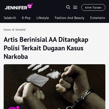
Kirim Tulisan
Selebriti
K-Pop
Lifestyle
Fashion And Beauty
Entertainme
Home
Selebriti
Artis Berinisial AA Ditangkap
Polisi Terkait Dugaan Kasus
Narkoba