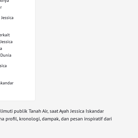
alnya
r
Jessica
rkait
Jessica
ca
 Dunia
sica
Iskandar
muti publik Tanah Air, saat Ayah Jessica Iskandar
 profil, kronologi, dampak, dan pesan inspiratif dari