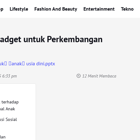
op
Lifestyle
Fashion And Beauty
Entertainment
Tekno
Gadget untuk Perkembangan
25 6:33 pm
12 Menit Membaca
 terhadap
al Anak
si Sosial
dan