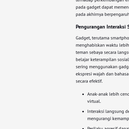
pada gadget dapat memeng
pada akhirnya berpengaruh
Pengurangan Interaksi 
Gadget, terutama smartpho
menghabiskan waktu lebih 
teman sebaya secara lang
belajar keterampilan sosia
sering menggunakan gadg
ekspresi wajah dan bahasa
secara efektif.
Anak-anak lebih cen
virtual.
Interaksi langsung d
mengurangi kemampua
Perilaku agresif dap