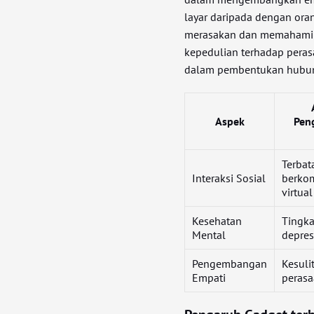
layar daripada dengan ora
merasakan dan memahami e
kepedulian terhadap pera
dalam pembentukan hubun
Aspek
Pen
Terbat
Interaksi Sosial
berkom
virtual
Kesehatan
Tingk
Mental
depres
Pengembangan
Kesul
Empati
perasa