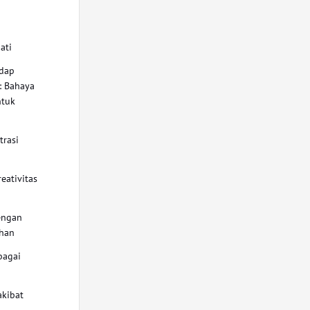
ati
adap
: Bahaya
ntuk
rasi
eativitas
engan
ihan
bagai
akibat