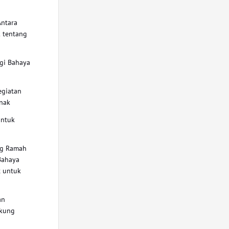
Antara
 tentang
t
gi Bahaya
egiatan
nak
untuk
a
ng Ramah
Bahaya
 untuk
k
an
kung