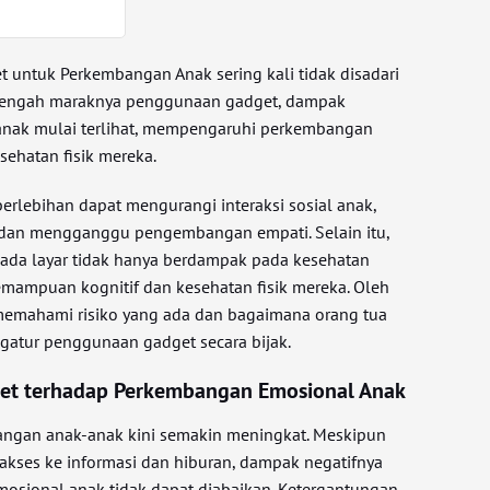
 untuk Perkembangan Anak sering kali tidak disadari
i tengah maraknya penggunaan gadget, dampak
-anak mulai terlihat, mempengaruhi perkembangan
sehatan fisik mereka.
rlebihan dapat mengurangi interaksi sosial anak,
dan mengganggu pengembangan empati. Selain itu,
pada layar tidak hanya berdampak pada kesehatan
kemampuan kognitif dan kesehatan fisik mereka. Oleh
 memahami risiko yang ada dan bagaimana orang tua
atur penggunaan gadget secara bijak.
et terhadap Perkembangan Emosional Anak
angan anak-anak kini semakin meningkat. Meskipun
kses ke informasi dan hiburan, dampak negatifnya
osional anak tidak dapat diabaikan. Ketergantungan