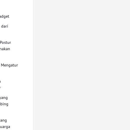
adget
 dari
Postur
nakan
m Mengatur
n
r
yang
mbing
t
 yang
luarga