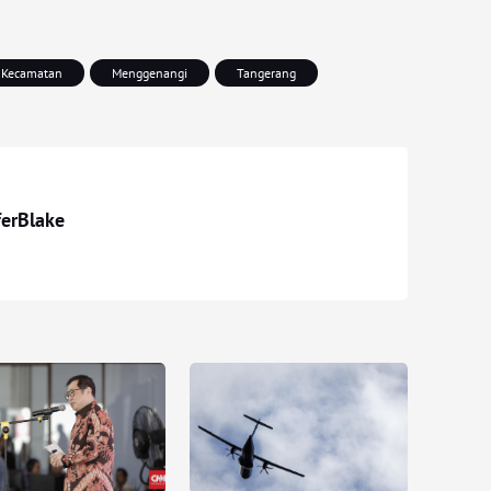
Kecamatan
Menggenangi
Tangerang
ferBlake