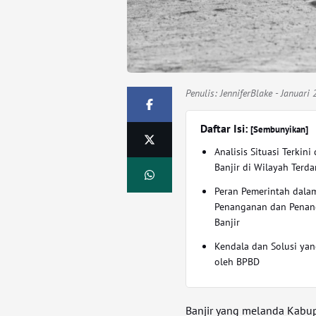
Penulis:
JenniferBlake
- Januari 
Daftar Isi:
[Sembunyikan]
Analisis Situasi Terkin
Banjir di Wilayah Terd
Peran Pemerintah dala
Penanganan dan Pena
Banjir
Kendala dan Solusi ya
oleh BPBD
Banjir yang melanda Kab