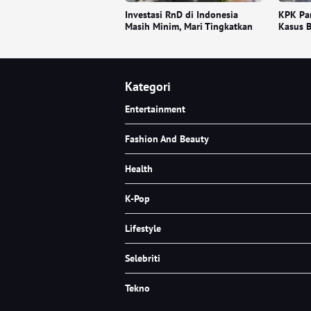
Investasi RnD di Indonesia
KPK Pan
Masih Minim, Mari Tingkatkan
Kasus B
Kategori
Entertainment
Fashion And Beauty
Health
K-Pop
Lifestyle
Selebriti
Tekno