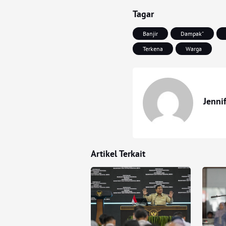
Tagar
Banjir
Dampak"
Terkena
Warga
Jenni
Artikel Terkait