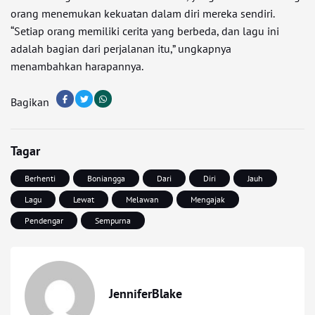
orang menemukan kekuatan dalam diri mereka sendiri.
“Setiap orang memiliki cerita yang berbeda, dan lagu ini
adalah bagian dari perjalanan itu,” ungkapnya
menambahkan harapannya.
Bagikan
Tagar
Berhenti
Boniangga
Dari
Diri
Jauh
Lagu
Lewat
Melawan
Mengajak
Pendengar
Sempurna
JenniferBlake