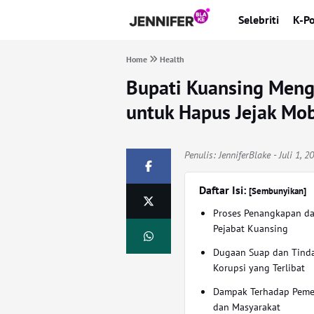
Selebriti
K-P
Home
Health
Bupati Kuansing Meng
untuk Hapus Jejak Mob
Penulis:
JenniferBlake
- Juli 1, 
Daftar Isi:
[Sembunyikan]
Proses Penangkapan da
Pejabat Kuansing
Dugaan Suap dan Tind
Korupsi yang Terlibat
Dampak Terhadap Peme
dan Masyarakat