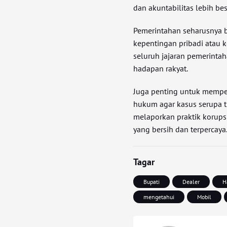
dan akuntabilitas lebih bes
Pemerintahan seharusnya b
kepentingan pribadi atau 
seluruh jajaran pemerinta
hadapan rakyat.
Juga penting untuk memp
hukum agar kasus serupa t
melaporkan praktik korup
yang bersih dan terpercaya
Tagar
Bupati
Dealer
H
mengetahui
Mobil