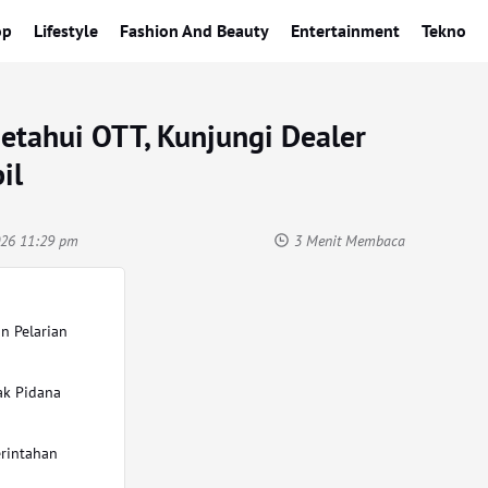
op
Lifestyle
Fashion And Beauty
Entertainment
Tekno
etahui OTT, Kunjungi Dealer
il
2026 11:29 pm
3 Menit Membaca
n Pelarian
ak Pidana
rintahan