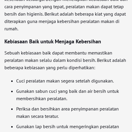
cara penyimpanan yang tepat, peralatan makan dapat tetap
bersih dan higienis. Berikut adalah beberapa kiat yang dapat
diterapkan guna menjaga kebersihan peralatan makan di
rumah.
Kebiasaan Baik untuk Menjaga Kebersihan
Sebuah kebiasaan baik dapat membantu memastikan
peralatan makan selalu dalam kondisi bersih. Berikut adalah
beberapa kebiasaan yang perlu diperhatikan:
Cuci peralatan makan segera setelah digunakan.
Gunakan sabun cuci yang baik dan air bersih untuk
membersihkan peralatan.
Periksa dan bersihkan area penyimpanan peralatan
makan secara teratur.
Gunakan lap bersih untuk mengeringkan peralatan