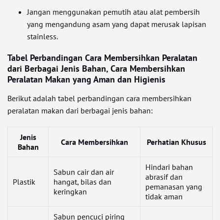
Jangan menggunakan pemutih atau alat pembersih
yang mengandung asam yang dapat merusak lapisan
stainless.
Tabel Perbandingan Cara Membersihkan Peralatan
dari Berbagai Jenis Bahan, Cara Membersihkan
Peralatan Makan yang Aman dan Higienis
Berikut adalah tabel perbandingan cara membersihkan
peralatan makan dari berbagai jenis bahan:
Jenis
Cara Membersihkan
Perhatian Khusus
Bahan
Hindari bahan
Sabun cair dan air
abrasif dan
Plastik
hangat, bilas dan
pemanasan yang
keringkan
tidak aman
Sabun pencuci piring