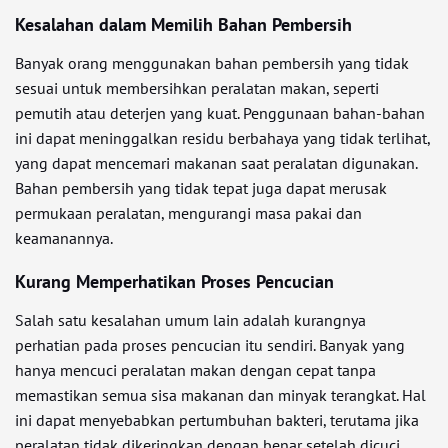
Kesalahan dalam Memilih Bahan Pembersih
Banyak orang menggunakan bahan pembersih yang tidak
sesuai untuk membersihkan peralatan makan, seperti
pemutih atau deterjen yang kuat. Penggunaan bahan-bahan
ini dapat meninggalkan residu berbahaya yang tidak terlihat,
yang dapat mencemari makanan saat peralatan digunakan.
Bahan pembersih yang tidak tepat juga dapat merusak
permukaan peralatan, mengurangi masa pakai dan
keamanannya.
Kurang Memperhatikan Proses Pencucian
Salah satu kesalahan umum lain adalah kurangnya
perhatian pada proses pencucian itu sendiri. Banyak yang
hanya mencuci peralatan makan dengan cepat tanpa
memastikan semua sisa makanan dan minyak terangkat. Hal
ini dapat menyebabkan pertumbuhan bakteri, terutama jika
peralatan tidak dikeringkan dengan benar setelah dicuci.