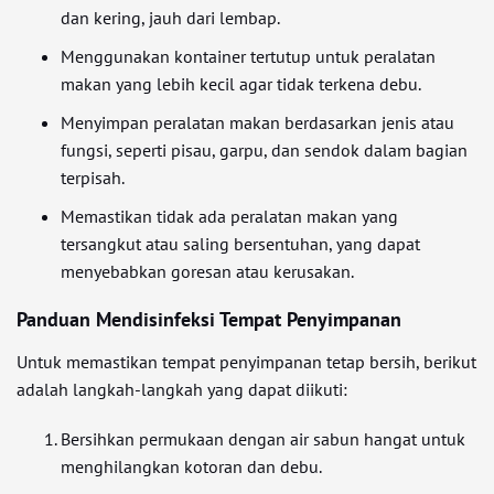
dan kering, jauh dari lembap.
Menggunakan kontainer tertutup untuk peralatan
makan yang lebih kecil agar tidak terkena debu.
Menyimpan peralatan makan berdasarkan jenis atau
fungsi, seperti pisau, garpu, dan sendok dalam bagian
terpisah.
Memastikan tidak ada peralatan makan yang
tersangkut atau saling bersentuhan, yang dapat
menyebabkan goresan atau kerusakan.
Panduan Mendisinfeksi Tempat Penyimpanan
Untuk memastikan tempat penyimpanan tetap bersih, berikut
adalah langkah-langkah yang dapat diikuti:
Bersihkan permukaan dengan air sabun hangat untuk
menghilangkan kotoran dan debu.