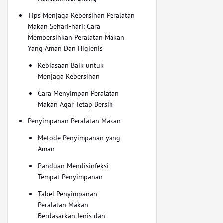
Tips Menjaga Kebersihan Peralatan
Makan Sehari-hari: Cara
Membersihkan Peralatan Makan
Yang Aman Dan Higienis
Kebiasaan Baik untuk
Menjaga Kebersihan
Cara Menyimpan Peralatan
Makan Agar Tetap Bersih
Penyimpanan Peralatan Makan
Metode Penyimpanan yang
Aman
Panduan Mendisinfeksi
Tempat Penyimpanan
Tabel Penyimpanan
Peralatan Makan
Berdasarkan Jenis dan