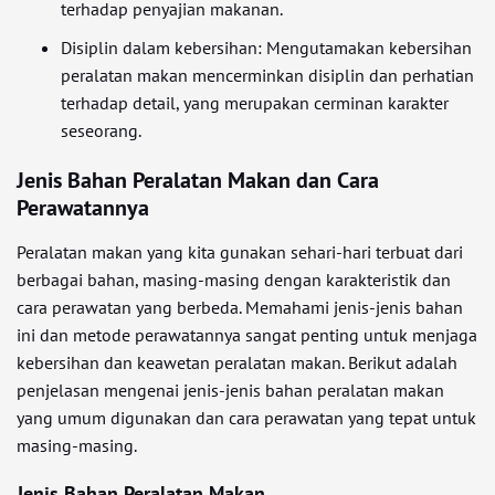
terhadap penyajian makanan.
Disiplin dalam kebersihan: Mengutamakan kebersihan
peralatan makan mencerminkan disiplin dan perhatian
terhadap detail, yang merupakan cerminan karakter
seseorang.
Jenis Bahan Peralatan Makan dan Cara
Perawatannya
Peralatan makan yang kita gunakan sehari-hari terbuat dari
berbagai bahan, masing-masing dengan karakteristik dan
cara perawatan yang berbeda. Memahami jenis-jenis bahan
ini dan metode perawatannya sangat penting untuk menjaga
kebersihan dan keawetan peralatan makan. Berikut adalah
penjelasan mengenai jenis-jenis bahan peralatan makan
yang umum digunakan dan cara perawatan yang tepat untuk
masing-masing.
Jenis Bahan Peralatan Makan