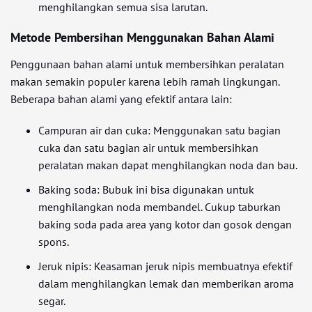
menghilangkan semua sisa larutan.
Metode Pembersihan Menggunakan Bahan Alami
Penggunaan bahan alami untuk membersihkan peralatan
makan semakin populer karena lebih ramah lingkungan.
Beberapa bahan alami yang efektif antara lain:
Campuran air dan cuka: Menggunakan satu bagian
cuka dan satu bagian air untuk membersihkan
peralatan makan dapat menghilangkan noda dan bau.
Baking soda: Bubuk ini bisa digunakan untuk
menghilangkan noda membandel. Cukup taburkan
baking soda pada area yang kotor dan gosok dengan
spons.
Jeruk nipis: Keasaman jeruk nipis membuatnya efektif
dalam menghilangkan lemak dan memberikan aroma
segar.