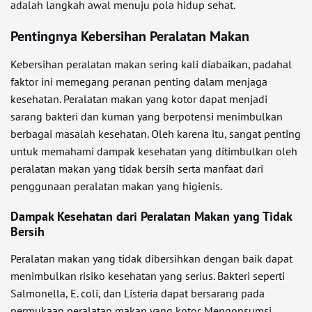
adalah langkah awal menuju pola hidup sehat.
Pentingnya Kebersihan Peralatan Makan
Kebersihan peralatan makan sering kali diabaikan, padahal
faktor ini memegang peranan penting dalam menjaga
kesehatan. Peralatan makan yang kotor dapat menjadi
sarang bakteri dan kuman yang berpotensi menimbulkan
berbagai masalah kesehatan. Oleh karena itu, sangat penting
untuk memahami dampak kesehatan yang ditimbulkan oleh
peralatan makan yang tidak bersih serta manfaat dari
penggunaan peralatan makan yang higienis.
Dampak Kesehatan dari Peralatan Makan yang Tidak
Bersih
Peralatan makan yang tidak dibersihkan dengan baik dapat
menimbulkan risiko kesehatan yang serius. Bakteri seperti
Salmonella, E. coli, dan Listeria dapat bersarang pada
permukaan peralatan makan yang kotor. Mengonsumsi