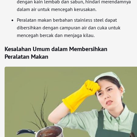
dengan kain lembab dan sabun, hindari merendamnya
dalam air untuk mencegah kerusakan.
Peralatan makan berbahan stainless steel dapat
dibersihkan dengan campuran air dan cuka untuk
mencegah bercak dan menjaga kilau.
Kesalahan Umum dalam Membersihkan
Peralatan Makan