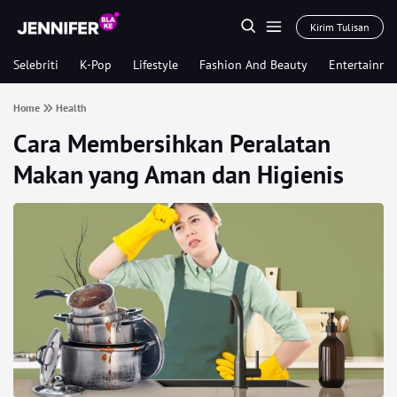
Kirim Tulisan
Selebriti
K-Pop
Lifestyle
Fashion And Beauty
Entertainme
Home
Health
Cara Membersihkan Peralatan
Makan yang Aman dan Higienis