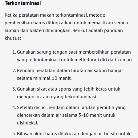
Terkontaminasi
Ketika peralatan makan terkontaminasi, metode
pembersihan harus ditingkatkan untuk memastikan semua
kuman dan bakteri dihilangkan. Berikut adalah panduan
khusus:
Gunakan sarung tangan saat membersihkan peralatan
yang terkontaminasi untuk melindungi diri dari kuman.
Rendam peralatan dalam larutan air sabun hangat
selama minimal 10 menit.
Gunakan sikat atau spons yang lebih keras untuk
menggosok area yang terkontaminasi.
Setelah dicuci, rendam dalam larutan pemutih yang
diencerkan dalam air selama 5-10 menit untuk
disinfeksi.
Bilasan akhir harus dilakukan dengan air bersih untuk