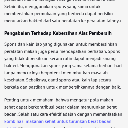
Selain itu, menggunakan spons yang sama untuk
membersihkan permukaan yang berbeda dapat berisiko
menularkan bakteri dari satu peralatan ke peralatan lainnya.
Pengabaian Terhadap Kebersihan Alat Pembersih
Spons dan kain lap yang digunakan untuk membersihkan
peralatan makan juga perlu mendapatkan perhatian. Spons
yang tidak dibersihkan secara rutin dapat menjadi sarang
bakteri. Menggunakan spons yang sama selama berhari-hari
tanpa mencucinya berpotensi menimbulkan masalah
kesehatan. Sebaiknya, ganti spons atau kain lap secara
berkala dan pastikan untuk membersihkannya dengan baik.
Penting untuk memahami bahwa mengatur pola makan
sehat dapat berkontribusi besar dalam menurunkan berat
badan. Salah satu cara efektif adalah dengan memanfaatkan
kombinasi makanan sehat untuk turunkan berat badan