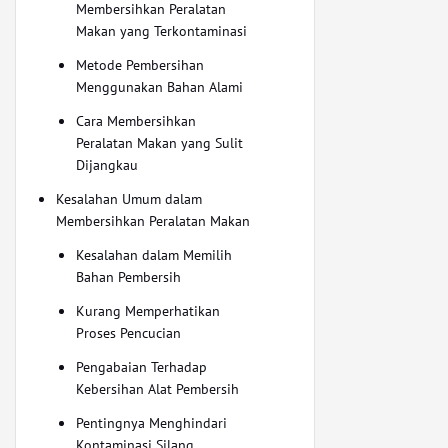
Membersihkan Peralatan
Makan yang Terkontaminasi
Metode Pembersihan
Menggunakan Bahan Alami
Cara Membersihkan
Peralatan Makan yang Sulit
Dijangkau
Kesalahan Umum dalam
Membersihkan Peralatan Makan
Kesalahan dalam Memilih
Bahan Pembersih
Kurang Memperhatikan
Proses Pencucian
Pengabaian Terhadap
Kebersihan Alat Pembersih
Pentingnya Menghindari
Kontaminasi Silang