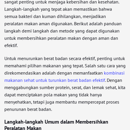
sangat penting untuk menjaga kebersihan dan kesehatan.
Langkah-langkah yang tepat akan memastikan bahwa
semua bakteri dan kuman dihilangkan, menjadikan
peralatan makan aman digunakan. Berikut adalah panduan
langkah demi langkah dan metode yang dapat digunakan
untuk membersihkan peralatan makan dengan aman dan
efektif.
Untuk menurunkan berat badan secara efektif, penting untuk
memahami pilihan makanan yang tepat. Salah satu cara yang
direkomendasikan adalah dengan memanfaatkan
kombinasi
makanan sehat untuk turunkan berat badan efektif
. Dengan
menggabungkan sumber protein, serat, dan lemak sehat, kita
dapat menciptakan pola makan yang tidak hanya
menyehatkan, tetapi juga membantu mempercepat proses
penurunan berat badan.
Langkah-langkah Umum dalam Membersihkan
Peralatan Makan