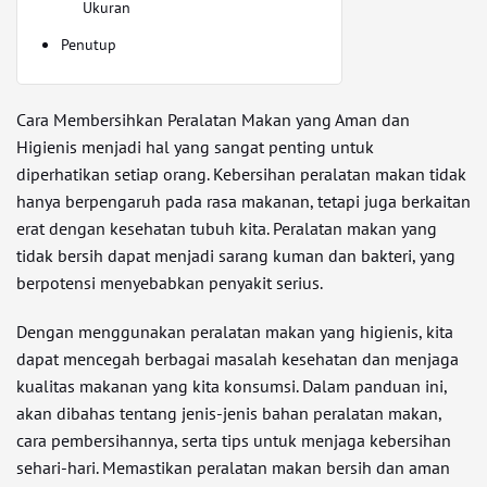
Ukuran
Penutup
Cara Membersihkan Peralatan Makan yang Aman dan
Higienis menjadi hal yang sangat penting untuk
diperhatikan setiap orang. Kebersihan peralatan makan tidak
hanya berpengaruh pada rasa makanan, tetapi juga berkaitan
erat dengan kesehatan tubuh kita. Peralatan makan yang
tidak bersih dapat menjadi sarang kuman dan bakteri, yang
berpotensi menyebabkan penyakit serius.
Dengan menggunakan peralatan makan yang higienis, kita
dapat mencegah berbagai masalah kesehatan dan menjaga
kualitas makanan yang kita konsumsi. Dalam panduan ini,
akan dibahas tentang jenis-jenis bahan peralatan makan,
cara pembersihannya, serta tips untuk menjaga kebersihan
sehari-hari. Memastikan peralatan makan bersih dan aman