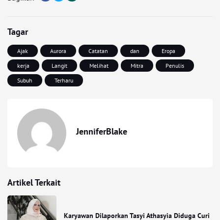
Tagar
Ajak
Aurora
Catatan
dan
Eropa
kerja
Langit
Melihat
Mitra
Penulis
Subuh
Terharu
JenniferBlake
Artikel Terkait
Karyawan Dilaporkan Tasyi Athasyia Diduga Curi