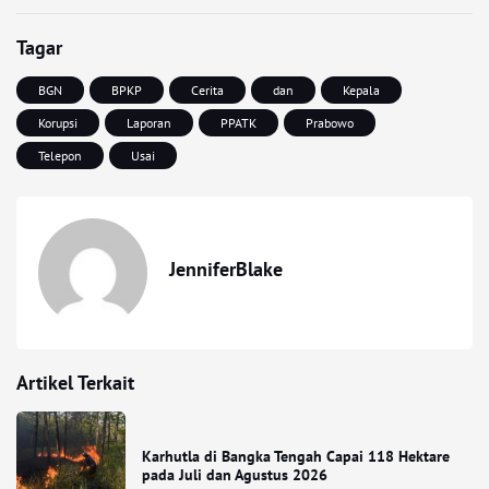
Tagar
BGN
BPKP
Cerita
dan
Kepala
Korupsi
Laporan
PPATK
Prabowo
Telepon
Usai
JenniferBlake
Artikel Terkait
Karhutla di Bangka Tengah Capai 118 Hektare
pada Juli dan Agustus 2026