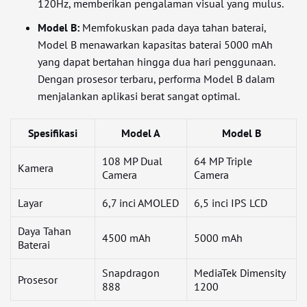
120Hz, memberikan pengalaman visual yang mulus.
Model B:
Memfokuskan pada daya tahan baterai,
Model B menawarkan kapasitas baterai 5000 mAh
yang dapat bertahan hingga dua hari penggunaan.
Dengan prosesor terbaru, performa Model B dalam
menjalankan aplikasi berat sangat optimal.
Spesifikasi
Model A
Model B
108 MP Dual
64 MP Triple
Kamera
Camera
Camera
Layar
6,7 inci AMOLED
6,5 inci IPS LCD
Daya Tahan
4500 mAh
5000 mAh
Baterai
Snapdragon
MediaTek Dimensity
Prosesor
888
1200