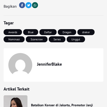
Bagikan
Tagar
Awards
Blue
Daftar
Dragon
drakor
Nominasi
Scarecrow
Series
Unggul
JenniferBlake
Artikel Terkait
Batalkan Konser di Jakarta, Promotor Janji