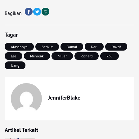
Bagikan
Tagar
Alasannya
Berikut
Damai
Dari
Doktif
Lee
Menolak
Miliar
Richard
Rp5
Uang
JenniferBlake
Artikel Terkait