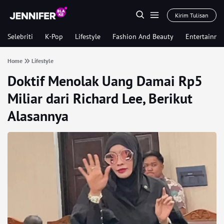
Kirim Tulisan
Selebriti
K-Pop
Lifestyle
Fashion And Beauty
Entertainme
Home
Lifestyle
Doktif Menolak Uang Damai Rp5
Miliar dari Richard Lee, Berikut
Alasannya