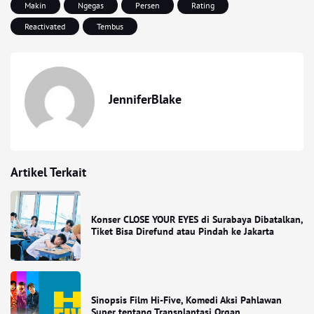
Makin
Ngegas
Persen
Rating
Reactivated
Tembus
JenniferBlake
Artikel Terkait
Konser CLOSE YOUR EYES di Surabaya Dibatalkan,
Tiket Bisa Direfund atau Pindah ke Jakarta
Sinopsis Film Hi-Five, Komedi Aksi Pahlawan
Super tentang Transplantasi Organ