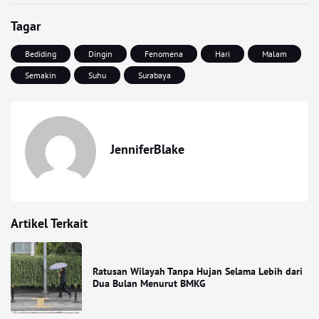
Tagar
Bediding
Dingin
Fenomena
Hari
Malam
Semakin
Suhu
Surabaya
JenniferBlake
Artikel Terkait
Ratusan Wilayah Tanpa Hujan Selama Lebih dari
Dua Bulan Menurut BMKG