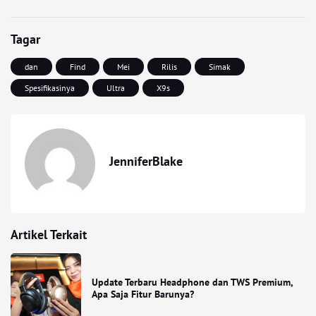
Tagar
dan
Find
Mei
Rilis
Simak
Spesifikasinya
Ultra
X9s
JenniferBlake
Artikel Terkait
Update Terbaru Headphone dan TWS Premium,
Apa Saja Fitur Barunya?