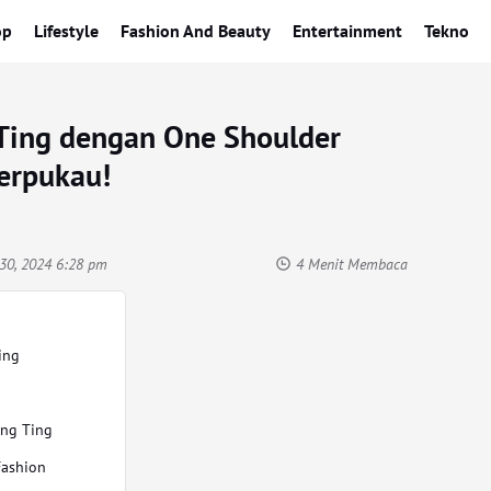
op
Lifestyle
Fashion And Beauty
Entertainment
Tekno
 Ting dengan One Shoulder
Terpukau!
30, 2024 6:28 pm
4 Menit Membaca
ing
ing Ting
Fashion