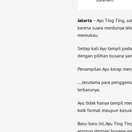
Jakarta
– Ayu Ting Ting, sa
karena suara merdunya tet
memukau.
Setiap kali Ayu tampil pad
dengan pilihan busana ya
Penampilan Ayu kerap menj
….terutama para penggema
terbarunya.
Ayu tidak hanya tampil men
baik formal maupun kasual
Baru-baru ini, Ayu Ting Tin
anggun dengan busana one