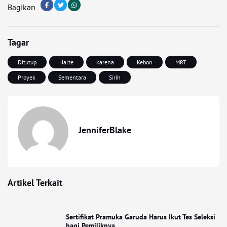
Bagikan
Tagar
Ditutup
Halte
karena
Kebon
MRT
Proyek
Sementara
Sirih
JenniferBlake
Artikel Terkait
Sertifikat Pramuka Garuda Harus Ikut Tes Seleksi
bagi Pemiliknya