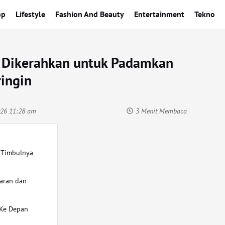
op
Lifestyle
Fashion And Beauty
Entertainment
Tekno
r Dikerahkan untuk Padamkan
ingin
2026 11:28 am
3 Menit Membaca
 Timbulnya
aran dan
 Ke Depan