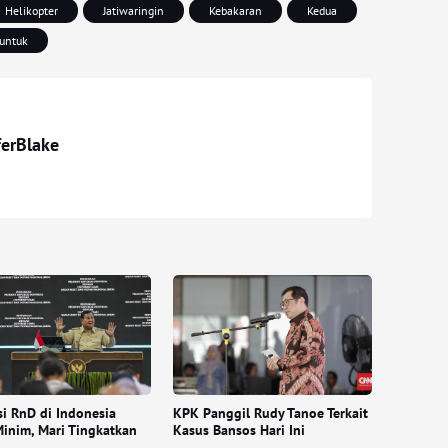
Helikopter
Jatiwaringin
Kebakaran
Kedua
untuk
ferBlake
si RnD di Indonesia
KPK Panggil Rudy Tanoe Terkait
inim, Mari Tingkatkan
Kasus Bansos Hari Ini