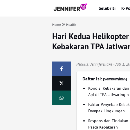
Selebriti
K-P
Home
Health
Hari Kedua Helikopte
Kebakaran TPA Jatiwar
Penulis:
JenniferBlake
- Juli 1, 
Daftar Isi:
[Sembunyikan]
Kondisi Kebakaran dan
Api di TPA Jatiwaringin
Faktor Penyebab Kebak
Dampak Lingkungan
Respons dan Tindakan
Pasca Kebakaran