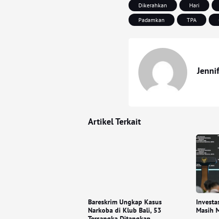
Dikerahkan
Hari
Padamkan
TPA
Jenni
Artikel Terkait
Bareskrim Ungkap Kasus
Investa
Narkoba di Klub Bali, 53
Masih M
Tersangka Ditangkap