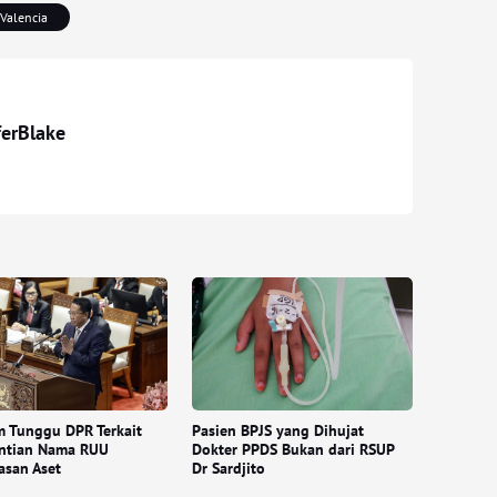
Valencia
ferBlake
 Tunggu DPR Terkait
Pasien BPJS yang Dihujat
ntian Nama RUU
Dokter PPDS Bukan dari RSUP
asan Aset
Dr Sardjito