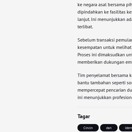
ke negara asal bersama pi
dipindahkan ke fasilitas 
lanjut. Ini menunjukkan ad
terlibat.
Sebelum transaksi pemulan
kesempatan untuk melihat
Proses ini dimaksudkan u
memberikan dukungan emo
Tim penyelamat bersama kep
bantu tambahan seperti so
mempercepat pencarian du
ini menunjukkan profesion
Tagar
Cincin
dan
Ident