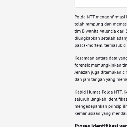
Polda NTT mengonfirmasi b
telah rampung dan memast
tim B wanita Valencia dari
diungkapkan setelah adany
pasca-mortem, termasuk ciri
Kesamaan antara data yang 
forensic memungkinkan tim
Jenazah juga ditemukan ciri
dan jam tangan yang memud
Kabid Humas Polda NTT, 
seluruh langkah identifika
mengedepankan prinsip il
kemanusiaan yang mendal
Proses Identifikasi ya