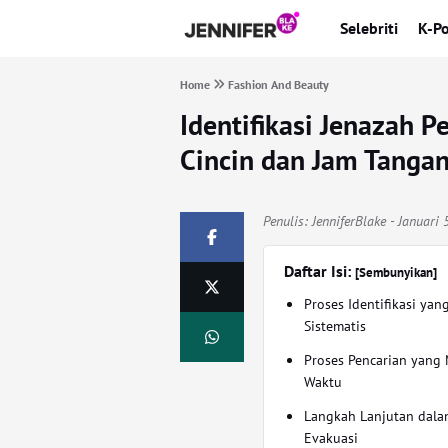
Selebriti
K-P
Home
Fashion And Beauty
Identifikasi Jenazah 
Cincin dan Jam Tanga
Penulis:
JenniferBlake
- Januari 
Daftar Isi:
[Sembunyikan]
Proses Identifikasi yang
Sistematis
Proses Pencarian yan
Waktu
Langkah Lanjutan dala
Evakuasi