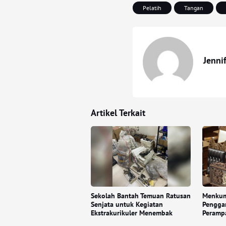
Pelatih
Tangan
Jenni
Artikel Terkait
Sekolah Bantah Temuan Ratusan
Menkum
Senjata untuk Kegiatan
Pengga
Ekstrakurikuler Menembak
Peramp