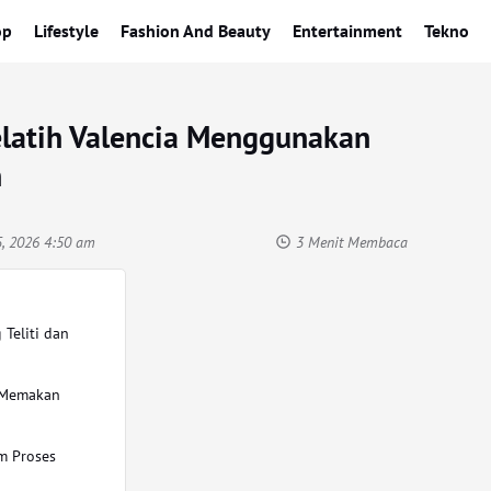
op
Lifestyle
Fashion And Beauty
Entertainment
Tekno
Pelatih Valencia Menggunakan
n
5, 2026 4:50 am
3 Menit Membaca
 Teliti dan
g Memakan
m Proses