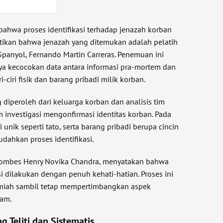
ahwa proses identifikasi terhadap jenazah korban
ikan bahwa jenazah yang ditemukan adalah pelatih
 Spanyol, Fernando Martin Carreras. Penemuan ini
a kecocokan data antara informasi pra-mortem dan
-ciri fisik dan barang pribadi milik korban.
diperoleh dari keluarga korban dan analisis tim
 investigasi mengonfirmasi identitas korban. Pada
 unik seperti tato, serta barang pribadi berupa cincin
ahkan proses identifikasi.
Kombes Henry Novika Chandra, menyatakan bahwa
si dilakukan dengan penuh kehati-hatian. Proses ini
miah sambil tetap mempertimbangkan aspek
am.
ng Teliti dan Sistematis