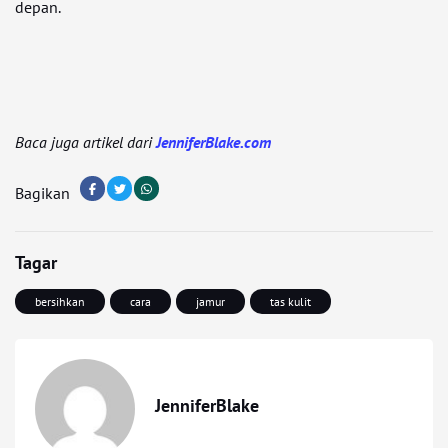
depan.
Baca juga artikel dari
JenniferBlake.com
Bagikan
Tagar
bersihkan
cara
jamur
tas kulit
JenniferBlake