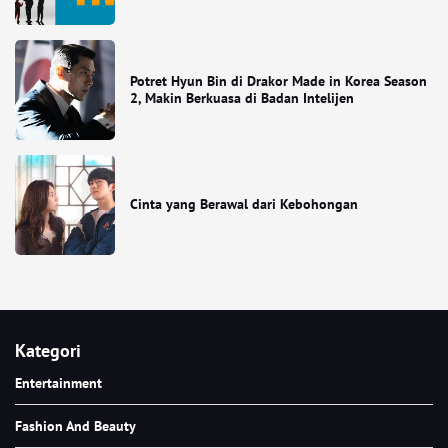
Potret Hyun Bin di Drakor Made in Korea Season
2, Makin Berkuasa di Badan Intelijen
Cinta yang Berawal dari Kebohongan
Kategori
Entertainment
Fashion And Beauty