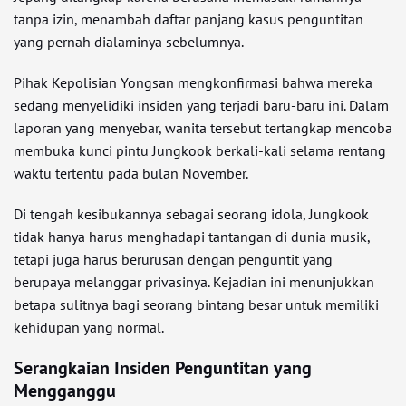
tanpa izin, menambah daftar panjang kasus penguntitan
yang pernah dialaminya sebelumnya.
Pihak Kepolisian Yongsan mengkonfirmasi bahwa mereka
sedang menyelidiki insiden yang terjadi baru-baru ini. Dalam
laporan yang menyebar, wanita tersebut tertangkap mencoba
membuka kunci pintu Jungkook berkali-kali selama rentang
waktu tertentu pada bulan November.
Di tengah kesibukannya sebagai seorang idola, Jungkook
tidak hanya harus menghadapi tantangan di dunia musik,
tetapi juga harus berurusan dengan penguntit yang
berupaya melanggar privasinya. Kejadian ini menunjukkan
betapa sulitnya bagi seorang bintang besar untuk memiliki
kehidupan yang normal.
Serangkaian Insiden Penguntitan yang
Mengganggu