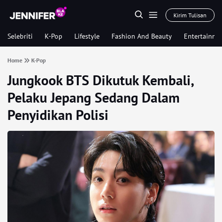
Kirim Tulisan
Selebriti
K-Pop
Lifestyle
Fashion And Beauty
Entertainme
Home
K-Pop
Jungkook BTS Dikutuk Kembali,
Pelaku Jepang Sedang Dalam
Penyidikan Polisi