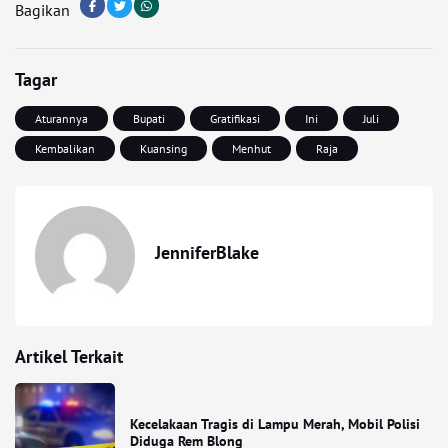
Bagikan
Tagar
Aturannya
Bupati
Gratifikasi
Ini
Juli
Kembalikan
Kuansing
Menhut
Raja
JenniferBlake
Artikel Terkait
Kecelakaan Tragis di Lampu Merah, Mobil Polisi
Diduga Rem Blong