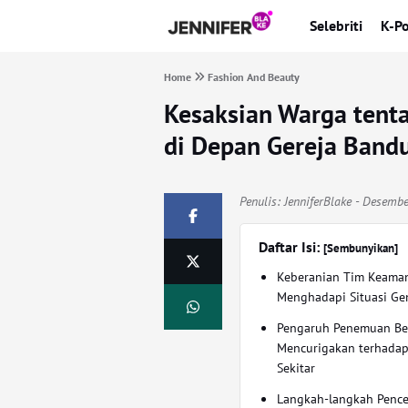
Selebriti
K-P
Home
Fashion And Beauty
Kesaksian Warga ten
di Depan Gereja Band
Penulis:
JenniferBlake
- Desembe
Daftar Isi:
[Sembunyikan]
Keberanian Tim Keama
Menghadapi Situasi Ge
Pengaruh Penemuan B
Mencurigakan terhada
Sekitar
Langkah-langkah Penc