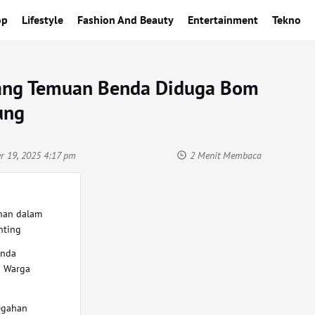
op
Lifestyle
Fashion And Beauty
Entertainment
Tekno
tang Temuan Benda Diduga Bom
ung
r 19, 2025 4:17 pm
2 Menit Membaca
nan dalam
nting
enda
p Warga
egahan