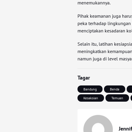
menemukannya.
Pihak keamanan juga harus
peka terhadap lingkungan
menciptakan kesadaran kole
Selain itu, latihan kesiaps
meningkatkan kemampuan r
namun juga di level masy
Tagar
Bandung
Benda
Kesaksian
Temuan
Jenni