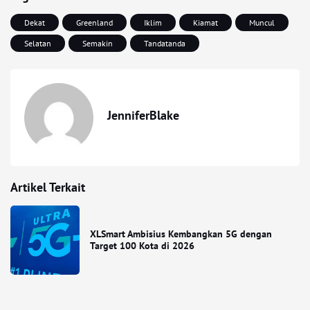
Dekat
Greenland
Iklim
Kiamat
Muncul
Selatan
Semakin
Tandatanda
JenniferBlake
Artikel Terkait
XLSmart Ambisius Kembangkan 5G dengan
Target 100 Kota di 2026