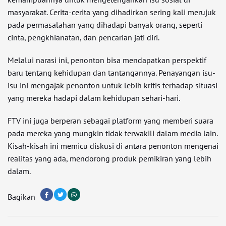
masyarakat. Cerita-cerita yang dihadirkan sering kali merujuk
pada permasalahan yang dihadapi banyak orang, seperti
cinta, pengkhianatan, dan pencarian jati diri.
Melalui narasi ini, penonton bisa mendapatkan perspektif
baru tentang kehidupan dan tantangannya. Penayangan isu-
isu ini mengajak penonton untuk lebih kritis terhadap situasi
yang mereka hadapi dalam kehidupan sehari-hari.
FTV ini juga berperan sebagai platform yang memberi suara
pada mereka yang mungkin tidak terwakili dalam media lain.
Kisah-kisah ini memicu diskusi di antara penonton mengenai
realitas yang ada, mendorong produk pemikiran yang lebih
dalam.
Bagikan