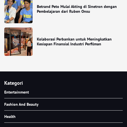
Betrand Peto Mulai Akting di Sinetron dengan
Pembelajaran dari Ruben Onsu
Kolaborasi Perbankan untuk Meningkatkan
Kesiapan Finansial Industri Perfilman
Kategori
Entertainment
Fashion And Beauty
Health