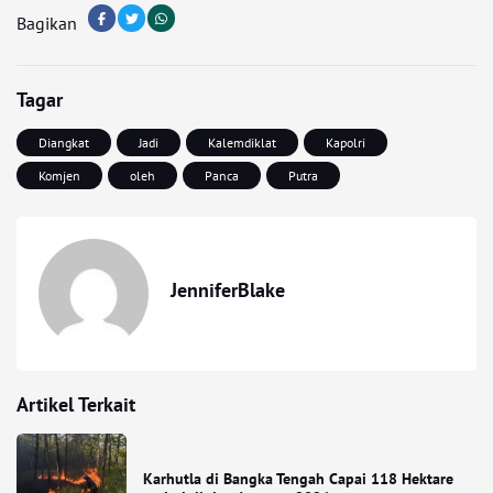
Bagikan
Tagar
Diangkat
Jadi
Kalemdiklat
Kapolri
Komjen
oleh
Panca
Putra
JenniferBlake
Artikel Terkait
Karhutla di Bangka Tengah Capai 118 Hektare