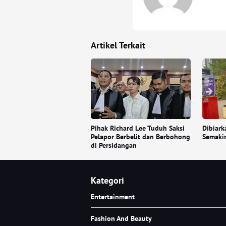
Artikel Terkait
Pihak Richard Lee Tuduh Saksi
Dibiark
Pelapor Berbelit dan Berbohong
Semaki
di Persidangan
Kategori
Entertainment
Fashion And Beauty