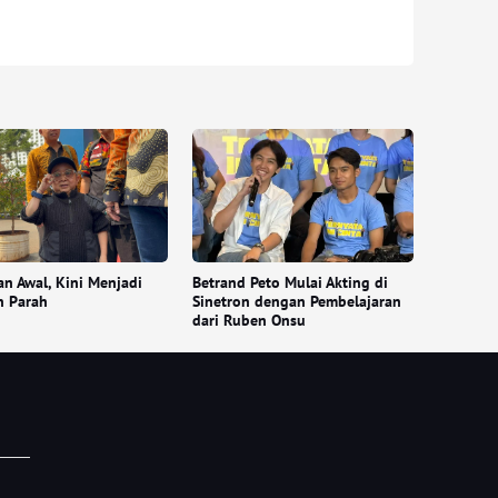
an Awal, Kini Menjadi
Betrand Peto Mulai Akting di
n Parah
Sinetron dengan Pembelajaran
dari Ruben Onsu