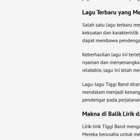
Lagu Terbaru yang M
Salah satu lagu terbaru m
kekuatan dan karakteristik
dapat membawa pendengar 
Keberhasilan lagu ini te
nyaman dan menyenangkan.
relatable, lagu ini telah 
Lagu-lagu Tiggi Band diran
mendalam menjadi kenanga
pendengar pada perjalana
Makna di Balik Lirik
Lirik-lirik Tiggi Band me
Mereka berusaha untuk men