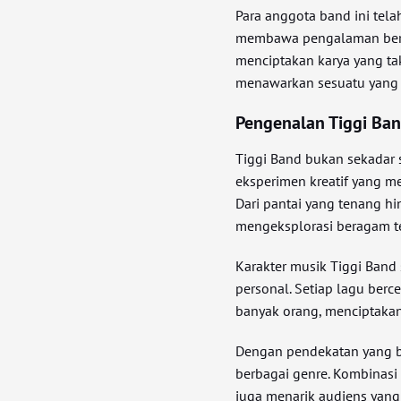
Para anggota band ini tel
membawa pengalaman berh
menciptakan karya yang ta
menawarkan sesuatu yang b
Pengenalan Tiggi Ba
Tiggi Band bukan sekadar
eksperimen kreatif yang m
Dari pantai yang tenang h
mengeksplorasi beragam t
Karakter musik Tiggi Band
personal. Setiap lagu berc
banyak orang, menciptaka
Dengan pendekatan yang 
berbagai genre. Kombinasi 
juga menarik audiens yang