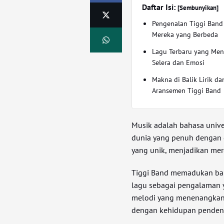
Daftar Isi:
[Sembunyikan]
Pengenalan Tiggi Band
Mereka yang Berbeda
Lagu Terbaru yang Me
Selera dan Emosi
Makna di Balik Lirik da
Aransemen Tiggi Band
Musik adalah bahasa unive
dunia yang penuh dengan g
yang unik, menjadikan mere
Tiggi Band memadukan ban
lagu sebagai pengalaman y
melodi yang menenangkan,
dengan kehidupan penden