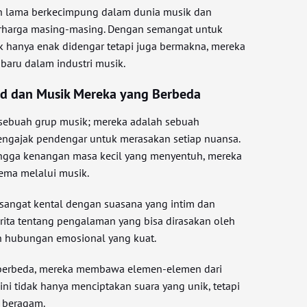
ah lama berkecimpung dalam dunia musik dan
arga masing-masing. Dengan semangat untuk
k hanya enak didengar tetapi juga bermakna, mereka
aru dalam industri musik.
nd dan Musik Mereka yang Berbeda
 sebuah grup musik; mereka adalah sebuah
engajak pendengar untuk merasakan setiap nuansa.
ingga kenangan masa kecil yang menyentuh, mereka
ema melalui musik.
 sangat kental dengan suasana yang intim dan
erita tentang pengalaman yang bisa dirasakan oleh
n hubungan emosional yang kuat.
berbeda, mereka membawa elemen-elemen dari
ini tidak hanya menciptakan suara yang unik, tetapi
 beragam.