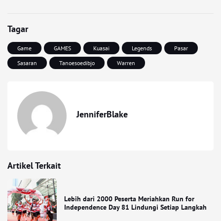
Tagar
Game
GAMES
Kuasai
Legends
Pasar
Sasaran
Tanoesoedibjo
Warren
JenniferBlake
Artikel Terkait
Lebih dari 2000 Peserta Meriahkan Run for
Independence Day 81 Lindungi Setiap Langkah