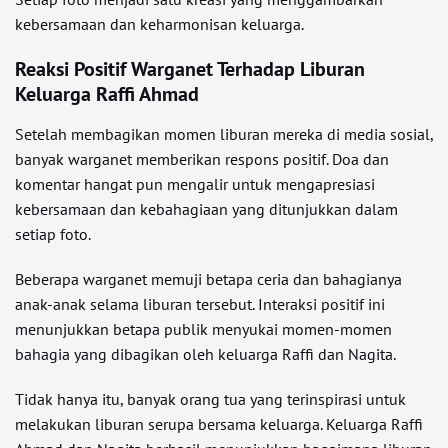
kebersamaan dan keharmonisan keluarga.
Reaksi Positif Warganet Terhadap Liburan
Keluarga Raffi Ahmad
Setelah membagikan momen liburan mereka di media sosial,
banyak warganet memberikan respons positif. Doa dan
komentar hangat pun mengalir untuk mengapresiasi
kebersamaan dan kebahagiaan yang ditunjukkan dalam
setiap foto.
Beberapa warganet memuji betapa ceria dan bahagianya
anak-anak selama liburan tersebut. Interaksi positif ini
menunjukkan betapa publik menyukai momen-momen
bahagia yang dibagikan oleh keluarga Raffi dan Nagita.
Tidak hanya itu, banyak orang tua yang terinspirasi untuk
melakukan liburan serupa bersama keluarga. Keluarga Raffi