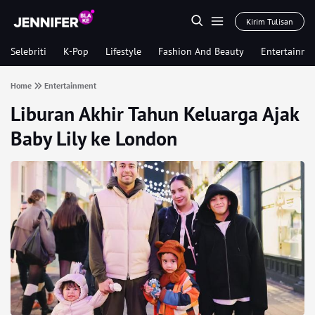
Kirim Tulisan
Selebriti
K-Pop
Lifestyle
Fashion And Beauty
Entertainme
Home
Entertainment
Liburan Akhir Tahun Keluarga Ajak
Baby Lily ke London