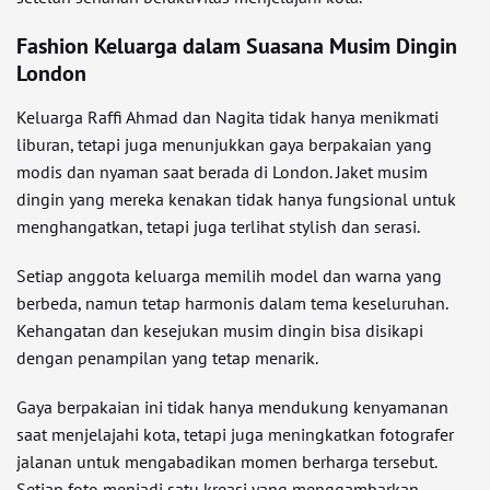
Fashion Keluarga dalam Suasana Musim Dingin
London
Keluarga Raffi Ahmad dan Nagita tidak hanya menikmati
liburan, tetapi juga menunjukkan gaya berpakaian yang
modis dan nyaman saat berada di London. Jaket musim
dingin yang mereka kenakan tidak hanya fungsional untuk
menghangatkan, tetapi juga terlihat stylish dan serasi.
Setiap anggota keluarga memilih model dan warna yang
berbeda, namun tetap harmonis dalam tema keseluruhan.
Kehangatan dan kesejukan musim dingin bisa disikapi
dengan penampilan yang tetap menarik.
Gaya berpakaian ini tidak hanya mendukung kenyamanan
saat menjelajahi kota, tetapi juga meningkatkan fotografer
jalanan untuk mengabadikan momen berharga tersebut.
Setiap foto menjadi satu kreasi yang menggambarkan