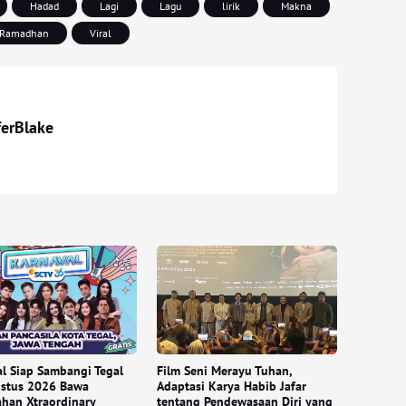
Hadad
Lagi
Lagu
lirik
Makna
Ramadhan
Viral
ferBlake
l Siap Sambangi Tegal
Film Seni Merayu Tuhan,
ustus 2026 Bawa
Adaptasi Karya Habib Jafar
han Xtraordinary
tentang Pendewasaan Diri yang