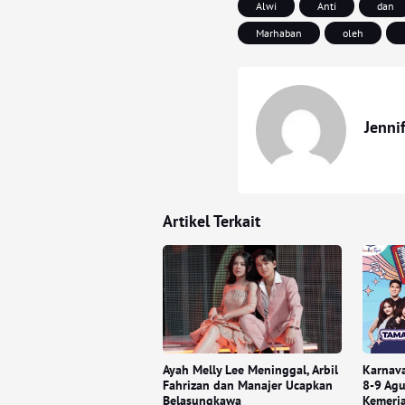
Alwi
Anti
dan
Marhaban
oleh
Jenni
Artikel Terkait
Ayah Melly Lee Meninggal, Arbil
Karnava
Fahrizan dan Manajer Ucapkan
8-9 Ag
Belasungkawa
Kemeria