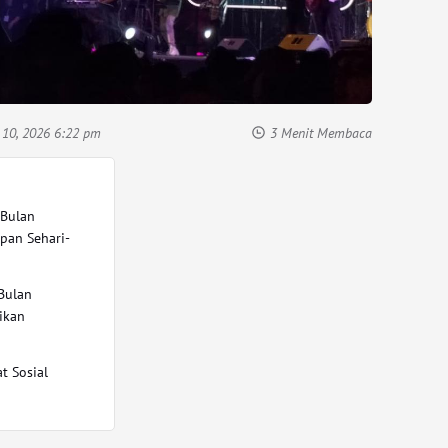
 10, 2026 6:22 pm
3 Menit Membaca
 Bulan
pan Sehari-
Bulan
ikan
t Sosial