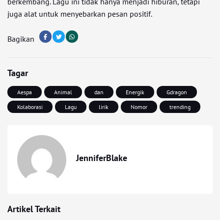
berkembang. Lagu ini tidak hanya menjadi hiburan, tetapi
juga alat untuk menyebarkan pesan positif.
Bagikan
Tagar
Aespa
Animal
dan
Energik
Gdragon
Kolaborasi
Lagu
lirik
Nomor
trending
JenniferBlake
Artikel Terkait