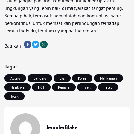
Dalam jangka panjang, komitmen untuk menciptakan
lingkungan yang lebih baik di masyarakat sangat penting.
Semua pihak, termasuk pemerintah dan komunitas, harus
berkontribusi untuk memastikan perlindungan terhadap
semua individu, terutama yang paling rentan.
Bagikan
Tagar
Agung
Banding
Eks
Korea
Mahkamah
Nasibnya
NCT
Penjara
Taeil
Tetap
Tolak
JenniferBlake