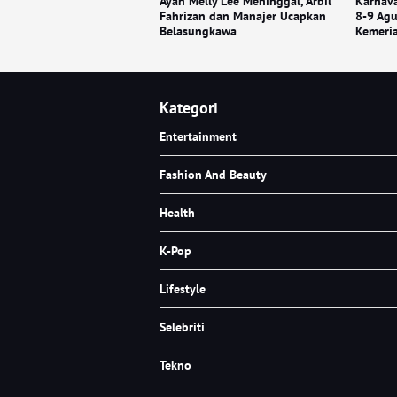
Ayah Melly Lee Meninggal, Arbil
Karnava
Fahrizan dan Manajer Ucapkan
8-9 Ag
Belasungkawa
Kemeria
Kategori
Entertainment
Fashion And Beauty
Health
K-Pop
Lifestyle
Selebriti
Tekno