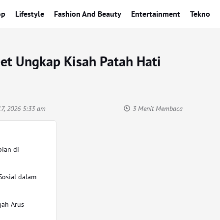
op
Lifestyle
Fashion And Beauty
Entertainment
Tekno
et Ungkap Kisah Patah Hati
17, 2026 5:33 am
3 Menit Membaca
ian di
a
osial dalam
ngah Arus