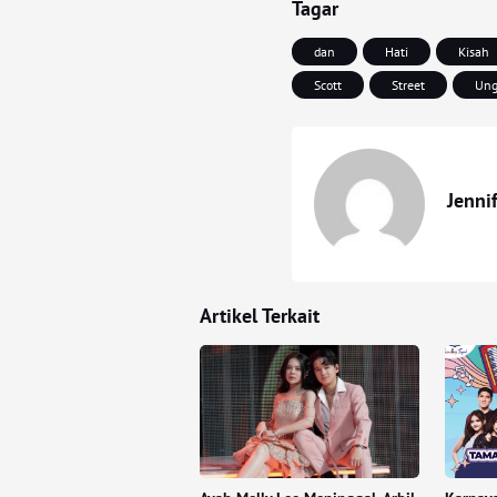
Tagar
dan
Hati
Kisah
Scott
Street
Ung
Jenni
Artikel Terkait