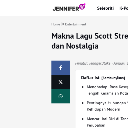
Selebriti
K-P
Home
Entertainment
Makna Lagu Scott Stre
dan Nostalgia
Penulis:
JenniferBlake
- Januari 
Daftar Isi:
[Sembunyikan]
Menghadapi Rasa Kesep
Tengah Keramaian Kot
Pentingnya Hubungan S
Kehidupan Modern
Mencari Jati Diri di Te
Perubahan