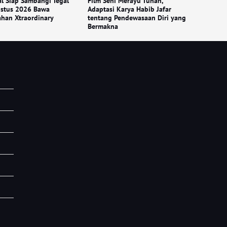
l Siap Sambangi Tegal
Film Seni Merayu Tuhan,
ustus 2026 Bawa
Adaptasi Karya Habib Jafar
han Xtraordinary
tentang Pendewasaan Diri yang
Bermakna