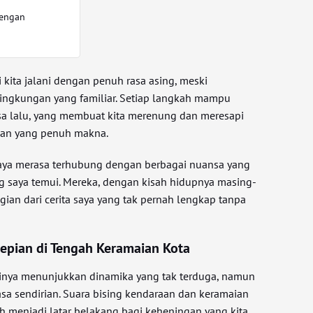
dengan
i kita jalani dengan penuh rasa asing, meski
 lingkungan yang familiar. Setiap langkah mampu
 lalu, yang membuat kita merenung dan meresapi
nan yang penuh makna.
saya merasa terhubung dengan berbagai nuansa yang
ng saya temui. Mereka, dengan kisah hidupnya masing-
ian dari cerita saya yang tak pernah lengkap tanpa
epian di Tengah Keramaian Kota
rinya menunjukkan dinamika yang tak terduga, namun
a sendirian. Suara bising kendaraan dan keramaian
h menjadi latar belakang bagi keheningan yang kita