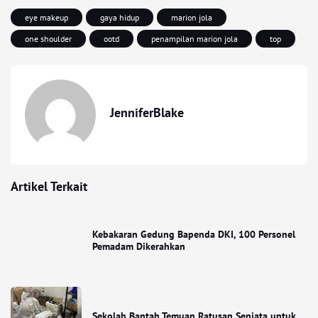
eye makeup
gaya hidup
marion jola
one shoulder
ootd
penampilan marion jola
top
JenniferBlake
Artikel Terkait
Kebakaran Gedung Bapenda DKI, 100 Personel
Pemadam Dikerahkan
Sekolah Bantah Temuan Ratusan Senjata untuk