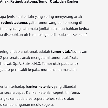
 Anak: Retinoblastoma, Tumor Otak, dan Kanker
apa jenis kanker lain yang sering menyerang anak-
h
retinoblastoma
, yaitu tumor yang berkembang di
t menyerang satu mata (unilateral) atau bahkan kedua
nya disebabkan oleh mutasi genetik pada sel-sel saraf
sering diidap anak-anak adalah
tumor otak
. “Lumayan
2 per seratus anak mengalami tumor otak,” kata
Wahidiyat, Sp. A, Subsp. H.O. Tumor otak pada anak
ala seperti sakit kepala, muntah, dan masalah
 rentan terhadap
kanker kelenjar
, yang ditandai
 secara cepat. Kanker kelenjar, seperti limfoma,
kakan pada area seperti leher, ketiak, atau
ukan penanganan medis segera.