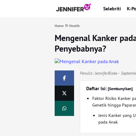
Selebriti
K-P
Home
Health
Mengenal Kanker pada
Penyebabnya?
Penulis:
JenniferBlake
- Septemb
Daftar Isi:
[Sembunyikan]
Faktor Risiko Kanker p
Genetik hingga Papara
Jenis Kanker yang
pada Anak