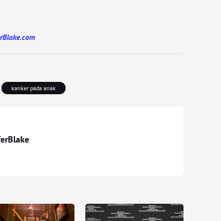
erBlake.com
kanker pada anak
ferBlake