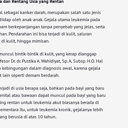
la dan Rentang Usia yang Rentan
l sebagai kanker darah, merupakan salah satu jenis
 diidap oleh anak-anak. Gejala utama leukemia pada
emam berkepanjangan tanpa penyebab yang jelas, serta
. Pendarahan ini bisa terjadi di kulit, saluran
di kulit, hingga mimisan.
uncul bintik-bintik di kulit, yang kerap dianggap
sor Dr. dr. Pustika A. Wahidiyat, Sp. A, Subsp. H.O. Hal
n kebingungan dalam diagnosis awal, karena gejala
t lain seperti demam berdarah.
rjadi di usia berapa saja, bahkan pada bayi yang baru
genital atau bawaan dapat muncul pada bayi yang baru
ling rentan untuk leukemia akut biasanya berada di
Sementara itu, untuk leukemia kronik, gejalanya lebih
ng berusia di atas 10 tahun.