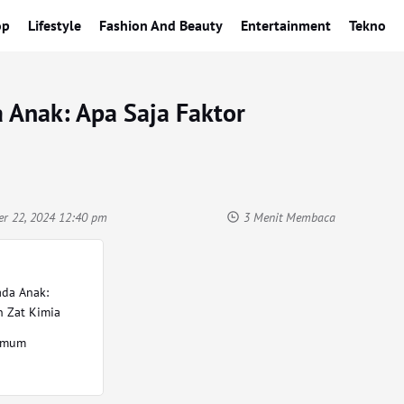
op
Lifestyle
Fashion And Beauty
Entertainment
Tekno
 Anak: Apa Saja Faktor
er 22, 2024 12:40 pm
3 Menit Membaca
ada Anak:
n Zat Kimia
 Umum