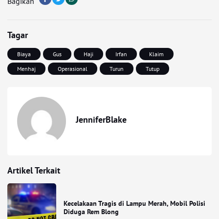
Bagikan
Tagar
Biaya
Gus
Haji
Irfan
Klaim
Menhaj
Operasional
Turun
Tutup
JenniferBlake
Artikel Terkait
Kecelakaan Tragis di Lampu Merah, Mobil Polisi
Diduga Rem Blong