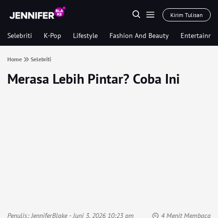
Kirim Tulisan
Selebriti
K-Pop
Lifestyle
Fashion And Beauty
Entertainme
Home
Selebriti
Merasa Lebih Pintar? Coba Ini
Penulis:
JenniferBlake
- Juni 3, 2026 10:23 pm
4 Menit Membaca