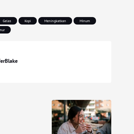
Gelas
Kopi
Meningkatkan
Minum
mur
ferBlake