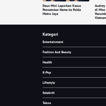
Daus Mini Laporkan Kasus
Audrey 
Pencatutan Nama ke Polda
di Miss
Metro Jaya
Harumk
Vietna
Kategori
Entertainment
Fashion And Beauty
Health
K-Pop
Lifestyle
Selebriti
Tekno