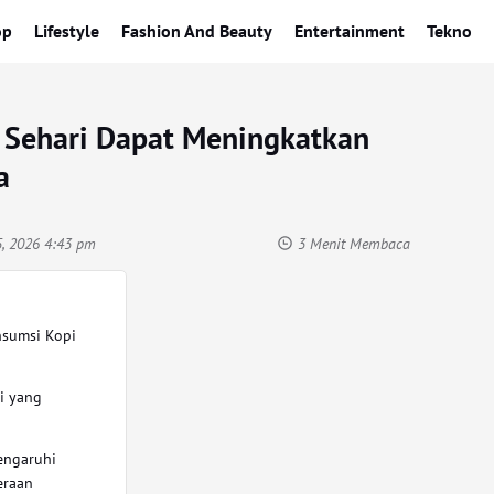
op
Lifestyle
Fashion And Beauty
Entertainment
Tekno
 Sehari Dapat Meningkatkan
a
5, 2026 4:43 pm
3 Menit Membaca
nsumsi Kopi
i yang
engaruhi
eraan