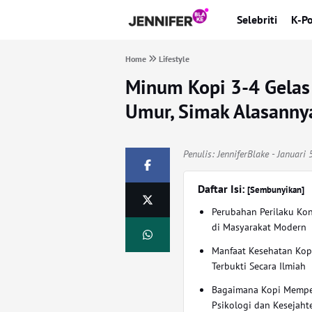
Selebriti
K-P
Home
Lifestyle
Minum Kopi 3-4 Gelas
Umur, Simak Alasanny
Penulis:
JenniferBlake
- Januari 
Daftar Isi:
[Sembunyikan]
Perubahan Perilaku Ko
di Masyarakat Modern
Manfaat Kesehatan Kop
Terbukti Secara Ilmiah
Bagaimana Kopi Memp
Psikologi dan Kesejaht