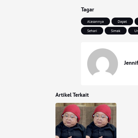
Tagar
Alasannya
Dapat
Sehari
Simak
U
Jenni
Artikel Terkait