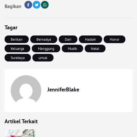
Bagikan
Tagar
Berikan
Bernadya
Dari
Hadiah
Honor
Keluarga
Manggung
Mudik
Natal
Surabaya
untuk
JenniferBlake
Artikel Terkait