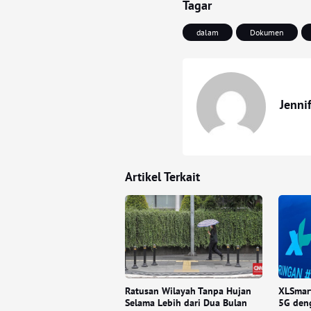
Tagar
dalam
Dokumen
Jenni
Artikel Terkait
Ratusan Wilayah Tanpa Hujan
XLSmar
Selama Lebih dari Dua Bulan
5G deng