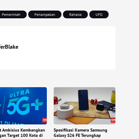
Pemerintah
Penampakan
Rahasia
UFO
ferBlake
t Ambisius Kembangkan
Spesifikasi Kamera Samsung
an Target 100 Kota di
Galaxy S26 FE Terungkap