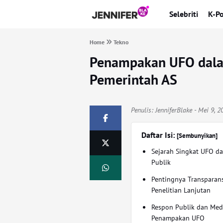
Selebriti
K-P
Home
Tekno
Penampakan UFO dal
Pemerintah AS
Penulis:
JenniferBlake
- Mei 9, 2
Daftar Isi:
[Sembunyikan]
Sejarah Singkat UFO d
Publik
Pentingnya Transparan
Penelitian Lanjutan
Respon Publik dan Med
Penampakan UFO