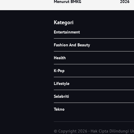
Menurut BMKG
2026
Kategori
Entertainment
Fashion And Beauty
Health
K-Pop
Lifestyle
Selebriti
Tekno
© Copyright 2026 - Hak Cipta Dilindungi 