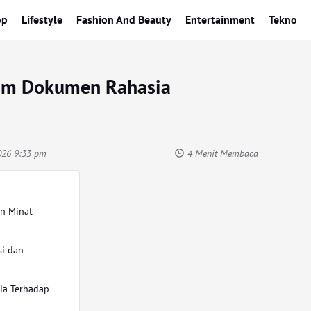
op
Lifestyle
Fashion And Beauty
Entertainment
Tekno
am Dokumen Rahasia
026 9:33 pm
4 Menit Membaca
an Minat
si dan
ia Terhadap