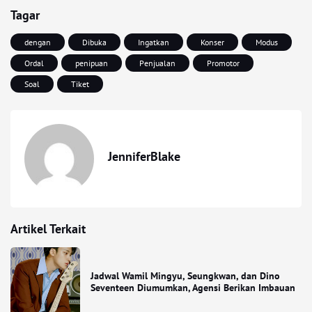
Tagar
dengan
Dibuka
Ingatkan
Konser
Modus
Ordal
penipuan
Penjualan
Promotor
Soal
Tiket
JenniferBlake
Artikel Terkait
Jadwal Wamil Mingyu, Seungkwan, dan Dino
Seventeen Diumumkan, Agensi Berikan Imbauan