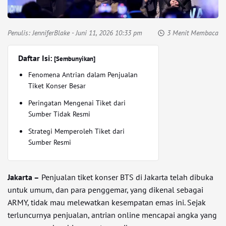
Penulis:
JenniferBlake
- Juni 11, 2026 10:33 pm
3 Menit Membaca
Daftar Isi:
[Sembunyikan]
Fenomena Antrian dalam Penjualan
Tiket Konser Besar
Peringatan Mengenai Tiket dari
Sumber Tidak Resmi
Strategi Memperoleh Tiket dari
Sumber Resmi
Jakarta –
Penjualan tiket konser BTS di Jakarta telah dibuka
untuk umum, dan para penggemar, yang dikenal sebagai
ARMY, tidak mau melewatkan kesempatan emas ini. Sejak
terluncurnya penjualan, antrian online mencapai angka yang