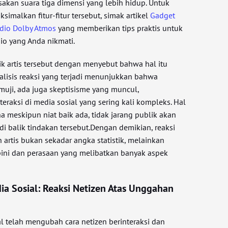
sakan suara tiga dimensi yang lebih hidup. Untuk
imalkan fitur-fitur tersebut, simak artikel
Gadget
udio Dolby Atmos
yang memberikan tips praktis untuk
io yang Anda nikmati.
ik artis tersebut dengan menyebut bahwa hal itu
alisis reaksi yang terjadi menunjukkan bahwa
ji, ada juga skeptisisme yang muncul,
raksi di media sosial yang sering kali kompleks. Hal
 meskipun niat baik ada, tidak jarang publik akan
i balik tindakan tersebut.Dengan demikian, reaksi
artis bukan sekadar angka statistik, melainkan
ini dan perasaan yang melibatkan banyak aspek
ia Sosial: Reaksi Netizen Atas Unggahan
 telah mengubah cara netizen berinteraksi dan