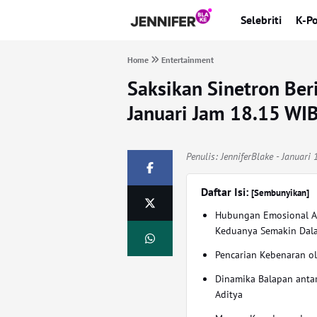
Selebriti
K-P
Home
Entertainment
Saksikan Sinetron Ber
Januari Jam 18.15 WI
Penulis:
JenniferBlake
- Januari 
Daftar Isi:
[Sembunyikan]
Hubungan Emosional A
Keduanya Semakin Dal
Pencarian Kebenaran o
Dinamika Balapan antar
Aditya