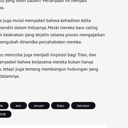
u yang lebih dalam? Pertanyaan ini menjadi
ya.
ia juga mulai menyadari bahwa kehadiran Adila
endiri dalam hidupnya. Meski mereka baru saling
 keakraban yang terjalin selama proses mengajarkan
 mengubah dinamika persahabatan mereka.
us mencoba juga menjadi inspirasi bagi Trian, dan
menyadari bahwa kerjasama mereka bukan hanya
n, tetapi juga tentang membangun hubungan yang
 dalamnya.
de
Jam
Januari
Rabu
Saksikan
WIB