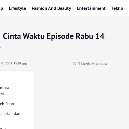
op
Lifestyle
Fashion And Beauty
Entertainment
Tekno
i Cinta Waktu Episode Rabu 14
B
14, 2026 5:29 pm
3 Menit Membaca
ntara
am
leh Reno
a Trian dan