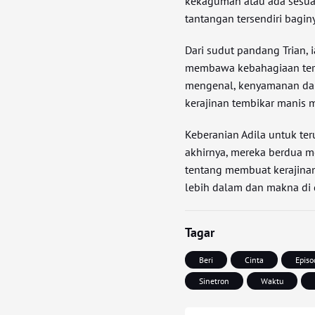
kekaguman atau ada sesuat
tantangan tersendiri bagin
Dari sudut pandang Trian, 
membawa kebahagiaan ters
mengenal, kenyamanan dan
kerajinan tembikar manis
Keberanian Adila untuk ter
akhirnya, mereka berdua 
tentang membuat kerajina
lebih dalam dan makna di
Tagar
Beri
Cinta
Episo
Sinetron
Waktu