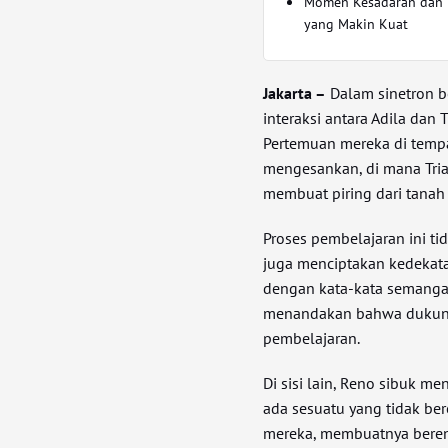
Momen Kesadaran dan 
yang Makin Kuat
Jakarta –
Dalam sinetron be
interaksi antara Adila dan 
Pertemuan mereka di tem
mengesankan, di mana Tri
membuat piring dari tanah l
Proses pembelajaran ini ti
juga menciptakan kedekata
dengan kata-kata semangat
menandakan bahwa dukunga
pembelajaran.
Di sisi lain, Reno sibuk me
ada sesuatu yang tidak be
mereka, membuatnya berenc