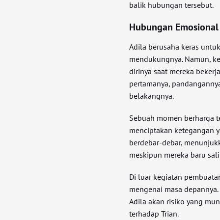
balik hubungan tersebut.
Hubungan Emosional
Adila berusaha keras untu
mendukungnya. Namun, keh
dirinya saat mereka beker
pertamanya, pandangannya 
belakangnya.
Sebuah momen berharga ter
menciptakan ketegangan ya
berdebar-debar, menunjuk
meskipun mereka baru sal
Di luar kegiatan pembuata
mengenai masa depannya. 
Adila akan risiko yang mun
terhadap Trian.