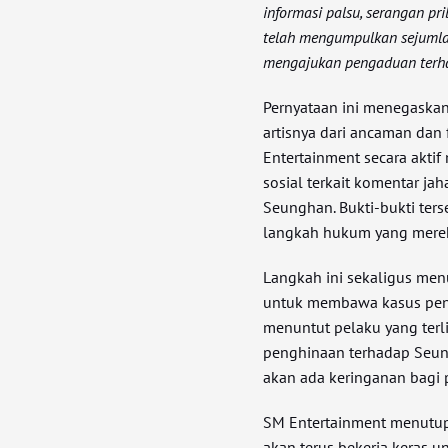
informasi palsu, serangan pr
telah mengumpulkan sejumla
mengajukan pengaduan terhad
Pernyataan ini menegaska
artisnya dari ancaman dan 
Entertainment secara akti
sosial terkait komentar ja
Seunghan. Bukti-bukti ters
langkah hukum yang merek
Langkah ini sekaligus me
untuk membawa kasus penc
menuntut pelaku yang terl
penghinaan terhadap Seun
akan ada keringanan bagi p
SM Entertainment menutu
akan terus bekerja keras 