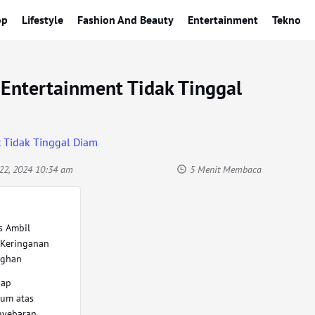
op
Lifestyle
Fashion And Beauty
Entertainment
Tekno
Entertainment Tidak Tinggal
22, 2024 10:34 am
5 Menit Membaca
s Ambil
Keringanan
nghan
iap
um atas
nyebaran