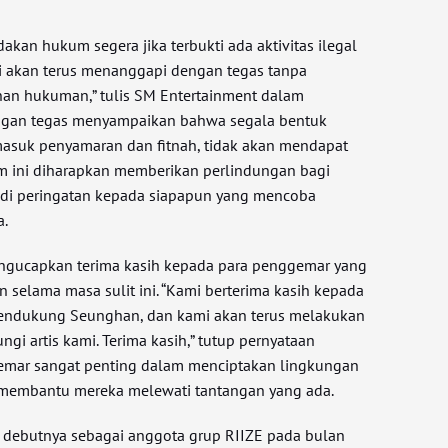
kan hukum segera jika terbukti ada aktivitas ilegal
i akan terus menanggapi dengan tegas tanpa
nan hukuman,” tulis SM Entertainment dalam
ngan tegas menyampaikan bahwa segala bentuk
masuk penyamaran dan fitnah, tidak akan mendapat
m ini diharapkan memberikan perlindungan bagi
di peringatan kepada siapapun yang mencoba
a.
ngucapkan terima kasih kepada para penggemar yang
selama masa sulit ini. “Kami berterima kasih kepada
ndukung Seunghan, dan kami akan terus melakukan
ngi artis kami. Terima kasih,” tutup pernyataan
emar sangat penting dalam menciptakan lingkungan
an membantu mereka melewati tantangan yang ada.
 debutnya sebagai anggota grup RIIZE pada bulan