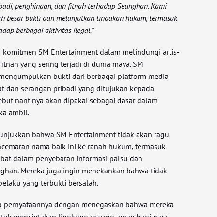
ibadi, penghinaan, dan fitnah terhadap Seunghan. Kami
h besar bukti dan melanjutkan tindakan hukum, termasuk
ap berbagai aktivitas ilegal.”
n komitmen SM Entertainment dalam melindungi artis-
fitnah yang sering terjadi di dunia maya. SM
f mengumpulkan bukti dari berbagai platform media
hat dan serangan pribadi yang ditujukan kepada
ebut nantinya akan dipakai sebagai dasar dalam
a ambil.
nunjukkan bahwa SM Entertainment tidak akan ragu
emaran nama baik ini ke ranah hukum, termasuk
ibat dalam penyebaran informasi palsu dan
ghan. Mereka juga ingin menekankan bahwa tidak
elaku yang terbukti bersalah.
p pernyataannya dengan menegaskan bahwa mereka
untuk menciptakan lingkungan yang aman bagi para