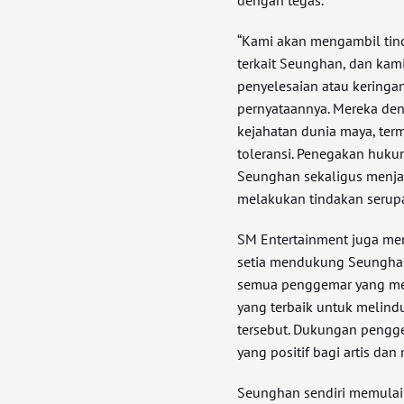
“Kami akan mengambil tinda
terkait Seunghan, dan kam
penyelesaian atau keringa
pernyataannya. Mereka de
kejahatan dunia maya, ter
toleransi. Penegakan huku
Seunghan sekaligus menja
melakukan tindakan serup
SM Entertainment juga me
setia mendukung Seunghan 
semua penggemar yang me
yang terbaik untuk melindu
tersebut. Dukungan pengg
yang positif bagi artis d
Seunghan sendiri memulai