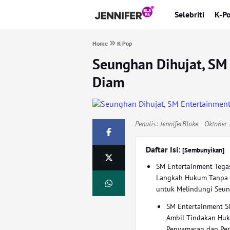
Selebriti
K-P
Home
K-Pop
Seunghan Dihujat, SM 
Diam
Penulis:
JenniferBlake
- Oktober 
Daftar Isi:
[Sembunyikan]
SM Entertainment Tega
Langkah Hukum Tanpa 
untuk Melindungi Seu
SM Entertainment S
Ambil Tindakan Huk
Penyamaran dan Pe