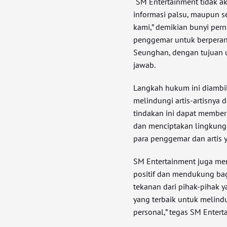
“SM Entertainment tidak a
informasi palsu, maupun se
kami,” demikian bunyi per
penggemar untuk berperan
Seunghan, dengan tujuan 
jawab.
Langkah hukum ini diambi
melindungi artis-artisnya 
tindakan ini dapat member
dan menciptakan lingkunga
para penggemar dan artis 
SM Entertainment juga me
positif dan mendukung bagi
tekanan dari pihak-pihak 
yang terbaik untuk melind
personal,” tegas SM Enter