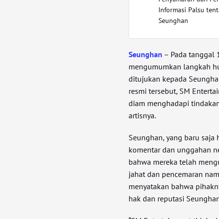
Informasi Palsu ten
Seunghan
Seunghan
– Pada tanggal 1
mengumumkan langkah huk
ditujukan kepada Seungha
resmi tersebut, SM Entert
diam menghadapi tindakan
artisnya.
Seunghan, yang baru saja h
komentar dan unggahan neg
bahwa mereka telah mengu
jahat dan pencemaran nama
menyatakan bahwa pihakny
hak dan reputasi Seunghan