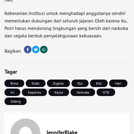
Keberanian institusi untuk menghadapi anggotanya sendiri
memerlukan dukungan dari seluruh jajaran. Oleh karena itu,
Polri harus mendorong lingkungan yang bersih dari narkoba
dan segala bentuk penyalahgunaan kekuasaan.
Bagikan
Tagar
Bima
Didik
Digelar
Eks
Etik
Hari
Ini
Kapolres
Kasus
Narkoba
NTB
Sidang
JenniferBlake