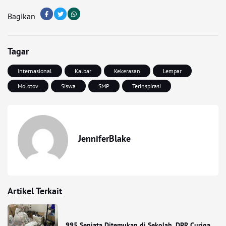
Bagikan
Tagar
Internasional
Kalbar
Kekerasan
Lempar
Molotov
Siswa
SMP
Terinspirasi
JenniferBlake
Artikel Terkait
995 Senjata Ditemukan di Sekolah, DPR Curiga