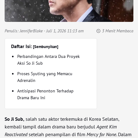
Penulis:
JenniferBlake
- Juli 1, 2026 11:13 am
3 Menit Membaca
Daftar Isi:
[Sembunyikan]
Perbandingan Antara Dua Proyek
Aksi So Ji Sub
Proses Syuting yang Memacu
Adrenalin
Antisipasi Penonton Terhadap
Drama Baru Ini
So Ji Sub,
salah satu aktor terkemuka di Korea Selatan,
kembali tampil dalam drama baru berjudul
Agent Kim
Reactivated
setelah penampilan di film
Mercy for None
. Dalam