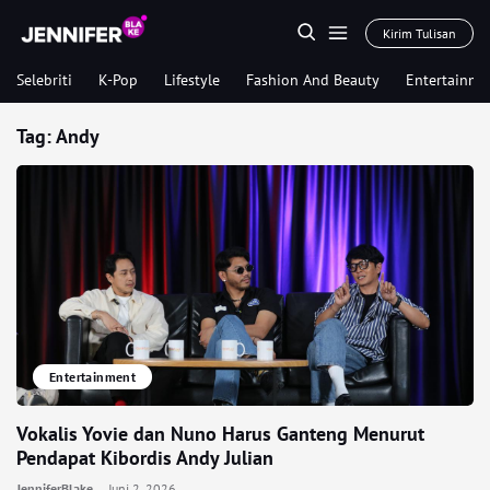
Kirim Tulisan
Selebriti
K-Pop
Lifestyle
Fashion And Beauty
Entertainme
Tag:
Andy
Entertainment
Vokalis Yovie dan Nuno Harus Ganteng Menurut
Pendapat Kibordis Andy Julian
JenniferBlake
Juni 2, 2026