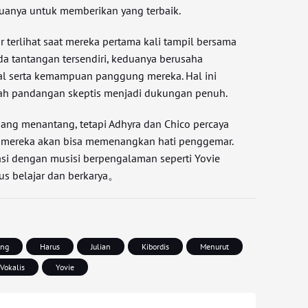
anya untuk memberikan yang terbaik.
 terlihat saat mereka pertama kali tampil bersama
a tantangan tersendiri, keduanya berusaha
al serta kemampuan panggung mereka. Hal ini
h pandangan skeptis menjadi dukungan penuh.
ng menantang, tetapi Adhyra dan Chico percaya
, mereka akan bisa memenangkan hati penggemar.
si dengan musisi berpengalaman seperti Yovie
rus belajar dan berkarya。
eng
Harus
Julian
Kibordis
Menurut
Vokalis
Yovie