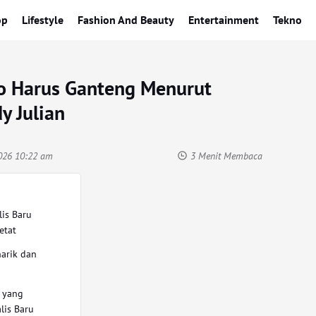
op
Lifestyle
Fashion And Beauty
Entertainment
Tekno
no Harus Ganteng Menurut
y Julian
2026 10:22 am
3 Menit Membaca
lis Baru
etat
arik dan
 yang
lis Baru