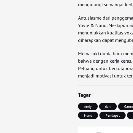
mengurangi semangat kedu
Antusiasme dari penggemar
Yovie & Nuno. Meskipun ad
menunjukkan kualitas vok
diharapkan dapat menguba
Memasuki dunia baru mema
bahwa dengan kerja keras
Peluang untuk berkolabora
menjadi motivasi untuk te
Tagar
Andy
dan
Gant
Nuno
Pendapat