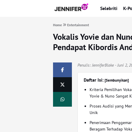
Selebriti
K-P
Home
Entertainment
Vokalis Yovie dan Nu
Pendapat Kibordis And
Penulis:
JenniferBlake
- Juni 2, 
Daftar Isi:
[Sembunyikan]
Kriteria Pemilihan Voka
Yovie & Nuno Sangat K
Proses Audisi yang Men
Unik
Penerimaan Penggemar
Beragam Terhadap Voka