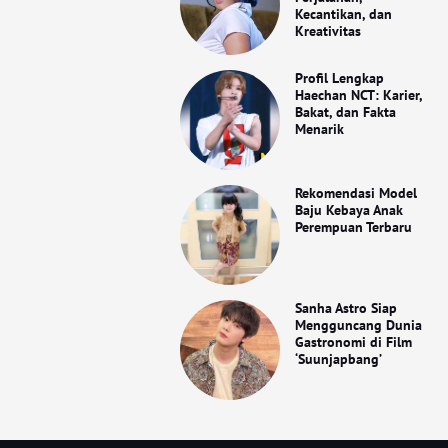
Kecantikan, dan
Kreativitas
Profil Lengkap
Haechan NCT: Karier,
Bakat, dan Fakta
Menarik
Rekomendasi Model
Baju Kebaya Anak
Perempuan Terbaru
Sanha Astro Siap
Mengguncang Dunia
Gastronomi di Film
‘Suunjapbang’