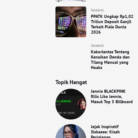
Selebriti
PPATK Ungkap Rp1,02
Triliun Deposit Ganjil
Terkait Piala Dunia
2026
Selebriti
Kakorlantas Tentang
Kenaikan Denda dan
Tilang Manual yang
Hoaks
Topik Hangat
Jennie BLACKPINK
Rilis Like Jennie,
Masuk Top 5 Billboard
Jejak Inspiratif
Siskaeee: Kisah
Perjalanan,